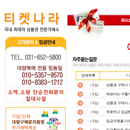
전체목록
구입
상품권 구매시 
[
구입
]
배송비는 어떻게
[
구입
]
상품권 구매시 
[
구입
]
주문하고 입금
[
구입
]
입금자명을 다
[
구입
]