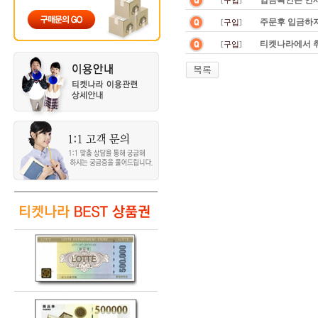
입금확인은 언
[
구입
]
주문후 입금하지
[
구입
]
티켓나라에서 취
[
구입
]